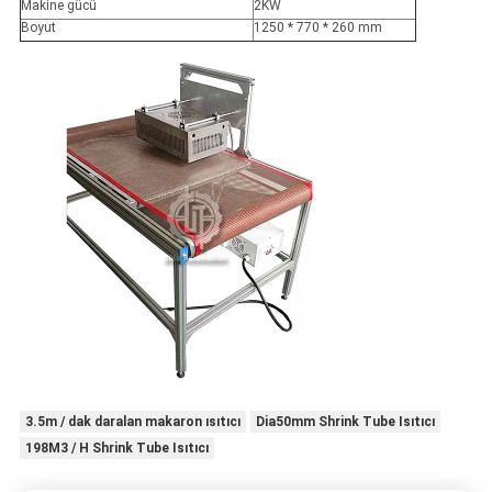
Makine gücü
2KW
Boyut
1250 * 770 * 260 mm
3.5m / dak daralan makaron ısıtıcı
Dia50mm Shrink Tube Isıtıcı
198M3 / H Shrink Tube Isıtıcı