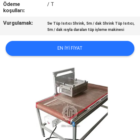
KONTROL
Ödeme
/ T
koşulları:
BIZIMLE
Vurgulamak:
,
,
5w Tüp Isıtıcı Shrink
5m / dak Shrink Tüp Isıtıcı
5m / dak ısıyla daralan tüp işleme makinesi
ILETIŞIME
GEÇIN
EN IYI FIYAT
HABERLER
VAKALAR
SITE
HARITASI
PRIVACY