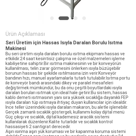
POLICY
Ürün Açıklaması
Seri Üretim için Hassas Isıyla Daralan Borulu Isıtma
Makinesi
Bu seri üretim ısıyla daralan borulu ısıtma ekipmanı hassas ve
etkilidir.24 saat kesintisiz çalışma ve özel malzemeleri işleme
kabiliyetine sahiptir.Bir ısıtma makinesinin ve bir konveyörün
kullanılması, telin zarar görmesini önlerken ısıyla büzüşebilir
borunun hassas bir şekilde ısıtılmasına izin verir.Konveyör
bandının hızı, manuel ayarlamalarla tutarlı tutulabilir.Isıtma portu
ile konveyör bandı arasındaki dikey ve paralel mesafeleri
değiştirmek mümkündür, bu da onu çeşitli boyutlardaki ısıyla
daralan boruları ısıtmak için ideal hale getirir.Bu sistem, hassas
kablo demeti ısıtmasının yanı sıra yüksek sıcaklığa dayanıklı FEP
ısıyla daralan tüp ısıtmaya ihtiyaç duyan kullanıcılar için idealdir.
İnce teller üzerindeki ısıyla daralan makaron, bu aletle işlenebilir.
Gerçek zamanlı sıcaklık göstergeli, kullanımı kolay dijital menü
Güç çıkışı ve sıcaklık, dijital kademesiz aracılık sistemi
kullanılarak düzenlenir.Kalite tutarlıdır ve sıcaklık kontrol
hassasiyeti 2 santigrat derecedir.
Aşırı ısınma aşırı yük koruması ve bir kapanma koruma sistemi