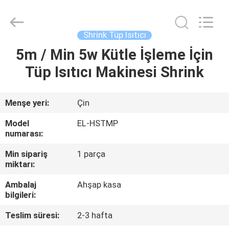
Shenzhen
Elite
Automation
Industrial
Ltd..
Shrink Tüp Isıtıcı
All
Rights
Reserved.
5m / Min 5w Kütle İşleme İçin
EV
Tüp Isıtıcı Makinesi Shrink
ÜRÜN:%
S
Menşe yeri:
Çin
Model
EL-HSTMP
HAKKIMIZDA
numarası:
Min sipariş
1 parça
miktarı:
FABRIKA
TURU
Ambalaj
Ahşap kasa
bilgileri:
Teslim süresi:
2-3 hafta
KALITE