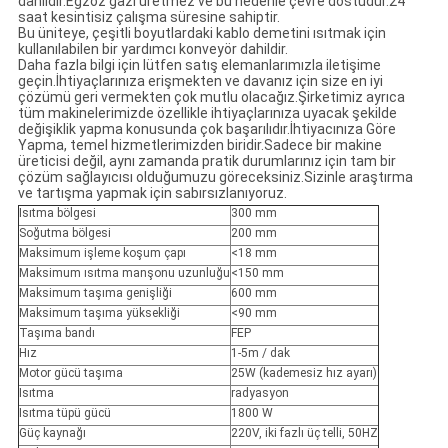
dahildir.Egzoz gazı üretmez ve bu nedenle çevre dostudur.24
saat kesintisiz çalışma süresine sahiptir.
Bu üniteye, çeşitli boyutlardaki kablo demetini ısıtmak için
kullanılabilen bir yardımcı konveyör dahildir.
Daha fazla bilgi için lütfen satış elemanlarımızla iletişime
geçin.İhtiyaçlarınıza erişmekten ve davanız için size en iyi
çözümü geri vermekten çok mutlu olacağız.Şirketimiz ayrıca
tüm makinelerimizde özellikle ihtiyaçlarınıza uyacak şekilde
değişiklik yapma konusunda çok başarılıdır.İhtiyacınıza Göre
Yapma, temel hizmetlerimizden biridir.Sadece bir makine
üreticisi değil, aynı zamanda pratik durumlarınız için tam bir
çözüm sağlayıcısı olduğumuzu göreceksiniz.Sizinle araştırma
ve tartışma yapmak için sabırsızlanıyoruz.
Isıtma bölgesi
300 mm
Soğutma bölgesi
200 mm
Maksimum işleme koşum çapı
<18 mm
Maksimum ısıtma manşonu uzunluğu
<150 mm
Maksimum taşıma genişliği
600 mm
Maksimum taşıma yüksekliği
<90 mm
Taşıma bandı
FEP
Hız
1-5m / dak
Motor gücü taşıma
25W (kademesiz hız ayarı)
Isıtma
radyasyon
Isıtma tüpü gücü
1800 W
Güç kaynağı
220V, iki fazlı üç telli, 50HZ