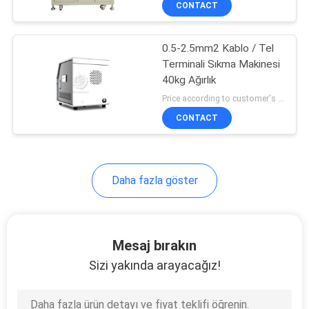
CONTACT
9
Kablo Demeti Test
0.5-2.5mm2 Kablo / Tel
Cihazı
Terminali Sıkma Makinesi
40kg Ağırlık
Price according to customer's requirement MOQ:1 parça
CONTACT
11
Daha fazla göster
Pnömatik Tel Kıvırıcı
Mesaj bırakın
Sizi yakında arayacağız!
11