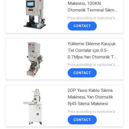
Makinesi, 100KN
Otomatik Terminal Sıkma
15
Makinesi
Price according to customer's requirement MOQ:1 parça
CONTACT
Shrink Tüp Isıtıcı
Yükleme Ekleme Kauçuk
Tel Contalar için 0.5-
0.7Mpa Yarı Otomatik Tel
Sıkma Makinesi
Price according to customer's requirement MOQ:1 parça
CONTACT
11
Otomatik Tel Kesme
20P Yassı Kablo Sıkma
Makinesi, Yarı Otomatik
Makinesi
Rj45 Sıkma Makinesi
Price according to customer's requirement MOQ:1 parça
CONTACT