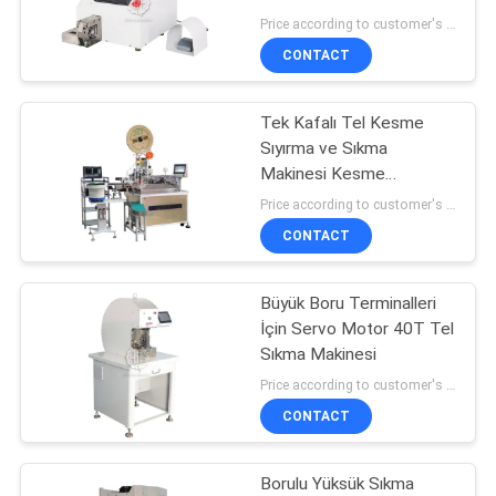
POLICY
Price according to customer's requirement MOQ:1 parça
CONTACT
14
Tel Besleme
Tek Kafalı Tel Kesme
Sıyırma ve Sıkma
Makinesi
Makinesi Kesme
Uzunluğu 40-2000mm
Price according to customer's requirement MOQ:1 parça
CONTACT
Büyük Boru Terminalleri
12
İçin Servo Motor 40T Tel
Otomatik Boru
Sıkma Makinesi
Price according to customer's requirement MOQ:1 parça
Kesme Makinası
CONTACT
Borulu Yüksük Sıkma