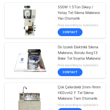
550W 1.5Ton Dikey /
16
Yatay Tel Sıkma Makinesi
bant sarma
Yarı Otomatik
Price according to customer's requirement MOQ:1 parça
makinesi
CONTACT
Ön İzoleli Elektrikli Sıkma
Makinesi, Borulu Awg13
Bakır Tel Soyma Makinesi
12
Price according to customer's requirement MOQ:1 parça
Otomatik etiketleme
CONTACT
makinesi
Çok Çekirdekli 2mm-9mm
H03vvh2 F Tel Sıkma
Makinesi Tam Otomatik
Price according to customer's requirement MOQ:1 parça