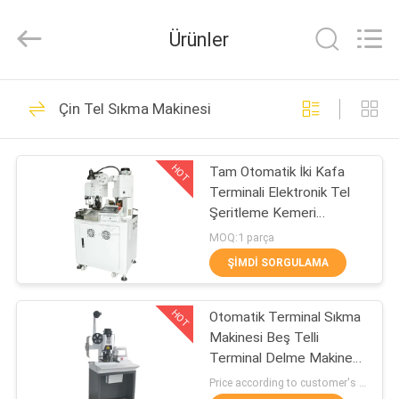
Shenzhen
Elite
Automation
Ürünler
Industrial
Ltd..
All
Rights
Reserved.
EV
62
Çin Tel Sıkma Makinesi
Tel işleme makinesi
ÜRÜN:%
HOT
Tam Otomatik İki Kafa
S
Terminali Elektronik Tel
Şeritleme Kemeri
HAKKIMIZDA
Presleme Makinesi
MOQ:1 parça
Crimper Soyma Ucunun
ŞIMDI SORGULAMA
Her İki Ucunda
47
FABRIKA
HOT
Otomatik Terminal Sıkma
TURU
Tel Sıkma Makinesi
Makinesi Beş Telli
Terminal Delme Makinesi
KALITE
Kılıf Tel Düzenleme
Price according to customer's requirement MOQ:3platform