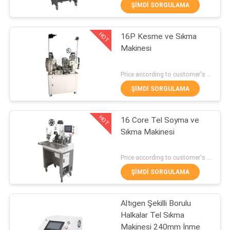
Terminali Delme Makinesi
KONTROL
ŞIMDI SORGULAMA
HOT
16P Kesme ve Sıkma
BIZIMLE
24
Makinesi
ILETIŞIME
otomatik tel sarma
GEÇIN
Price according to customer's requirement MOQ:1 parça
makinesi
ŞIMDI SORGULAMA
HABERLER
HOT
16 Core Tel Soyma ve
Sıkma Makinesi
VAKALAR
9
Price according to customer's requirement MOQ:1 parça
SITE
Otomatik Tel
ŞIMDI SORGULAMA
HARITASI
Sıyırma Makinesi
Altıgen Şekilli Borulu
Halkalar Tel Sıkma
PRIVACY
Makinesi 240mm İnme