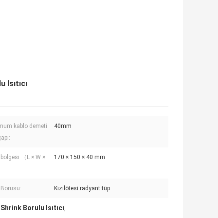
 Isıtıcı
mum kablo demeti
40mm
apı:
 bölgesi （L × W ×
170 × 150 × 40 mm
 Borusu:
Kızılötesi radyant tüp
Shrink Borulu Isıtıcı
,