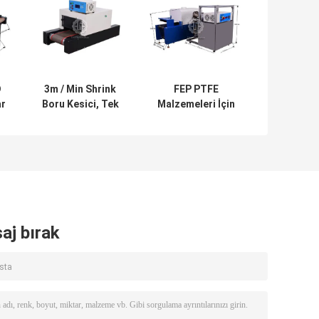
D
3m / Min Shrink
FEP PTFE
ar
Boru Kesici, Tek
Malzemeleri İçin
Taraflı 6 Dallı
25W Isıyla Daralan
Isıyla Daralan
Boru Kesme
k
Makine
Makinesi 400mm
Isıtma Alanı
aj bırak