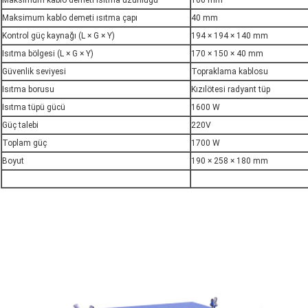
Maksimum kablo demeti ısıtma uzunluğu
160 mm
Maksimum kablo demeti ısıtma çapı
40 mm
Kontrol güç kaynağı (L × G × Y)
194 × 194 × 140 mm
Isıtma bölgesi (L × G × Y)
170 × 150 × 40 mm
Güvenlik seviyesi
Topraklama kablosu
Isıtma borusu
Kızılötesi radyant tüp
Isıtma tüpü gücü
1600 W
Güç talebi
220V
Toplam güç
1700 W
Boyut
190 × 258 × 180 mm