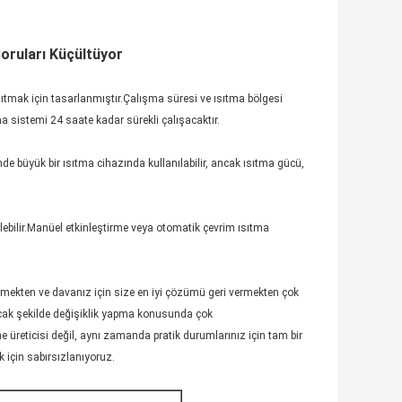
Boruları Küçültüyor
ısıtmak için tasarlanmıştır.Çalışma süresi ve ısıtma bölgesi
ıtma sistemi 24 saate kadar sürekli çalışacaktır.
 büyük bir ısıtma cihazında kullanılabilir, ancak ısıtma gücü,
ilebilir.Manüel etkinleştirme veya otomatik çevrim ısıtma
rişmekten ve davanız için size en iyi çözümü geri vermekten çok
acak şekilde değişiklik yapma konusunda çok
e üreticisi değil, aynı zamanda pratik durumlarınız için tam bir
için sabırsızlanıyoruz.