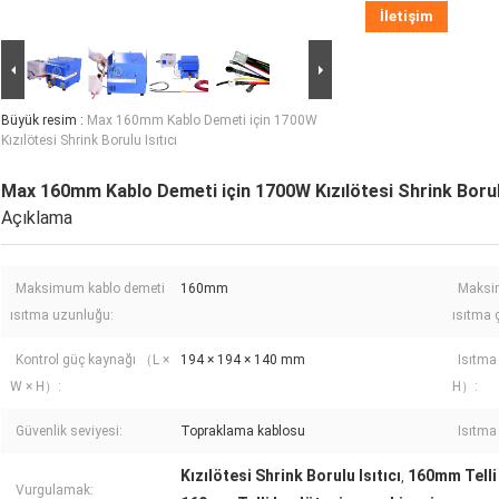
İletişim
Büyük resim :
Max 160mm Kablo Demeti için 1700W
Kızılötesi Shrink Borulu Isıtıcı
Max 160mm Kablo Demeti için 1700W Kızılötesi Shrink Borulu
Açıklama
Maksimum kablo demeti
160mm
Maksi
ısıtma uzunluğu:
ısıtma ç
Kontrol güç kaynağı （L ×
194 × 194 × 140 mm
Isıtma
W × H）:
H）:
Güvenlik seviyesi:
Topraklama kablosu
Isıtma
Kızılötesi Shrink Borulu Isıtıcı
160mm Telli 
,
Vurgulamak: