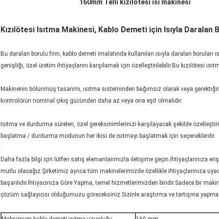
160mm Telli kızılötesi ısı makinesi
Kızılötesi Isıtma Makinesi, Kablo Demeti için Isıyla Daralan 
Bu daralan borulu fırın, kablo demeti imalatında kullanılan ısıyla daralan boruları 
genişliği, özel üretim ihtiyaçlarını karşılamak için özelleştirilebilir.Bu kızılötesi ıs
Makinenin bölünmüş tasarımı, ısıtma sisteminden bağımsız olarak veya gerektiğinde
kontrolörün nominal çıkış gücünden daha az veya ona eşit olmalıdır.
Isıtma ve durdurma süreleri, özel gereksinimlerinizi karşılayacak şekilde özelleştir
başlatma / durdurma modunun her ikisi de ısıtmayı başlatmak için seçeneklerdir.
.
Daha fazla bilgi için lütfen satış elemanlarımızla iletişime geçin.İhtiyaçlarınıza e
mutlu olacağız.Şirketimiz ayrıca tüm makinelerimizde özellikle ihtiyaçlarınıza uy
başarılıdır.İhtiyacınıza Göre Yapma, temel hizmetlerimizden biridir.Sadece bir makin
çözüm sağlayıcısı olduğumuzu göreceksiniz.Sizinle araştırma ve tartışma yapmak 