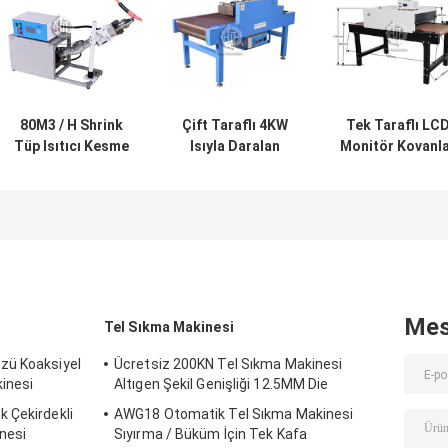
80M3 / H Shrink
Çift Taraflı 4KW
Tek Taraflı LC
Tüp Isıtıcı Kesme
Isıyla Daralan
Monitör Kovanl
Makinesi 360
Boru Isıtıcı 260C
İçin Tüp Isıtıcı
Derece Döndürme
Sıcaklık Kontrolü
400mm Bant
Genişliği Shrin
Mes
Tel Sıkma Makinesi
zü Koaksiyel
Ücretsiz 200KN Tel Sıkma Makinesi
kinesi
Altıgen Şekil Genişliği 12.5MM Die
 Çekirdekli
AWG18 Otomatik Tel Sıkma Makinesi
nesi
Sıyırma / Büküm İçin Tek Kafa