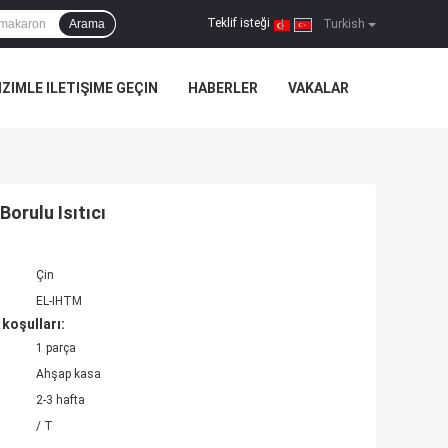
Teklif isteği
Arama
|
Turkish
IZIMLE ILETIŞIME GEÇIN
HABERLER
VAKALAR
orulu Isıtıcı
Çin
EL-IHTM
koşulları:
1 parça
Ahşap kasa
2-3 hafta
/ T