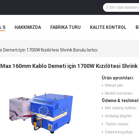
% S
HAKKIMIZDA
FABRIKA TURU
KALITE KONTROL
B
emeti Için 1700W Kızılötesi Shrink Borulu Isıtıcı
Max 160mm Kablo Demeti için 1700W Kızılötesi Shrink B
Ürün ayrıntıları:
Menşe yeri:
Model numarası:
Ödeme & teslimat 
Min sipariş miktarı:
Ambalaj bilgileri:
Teslim süresi:
Ödeme koşulları: