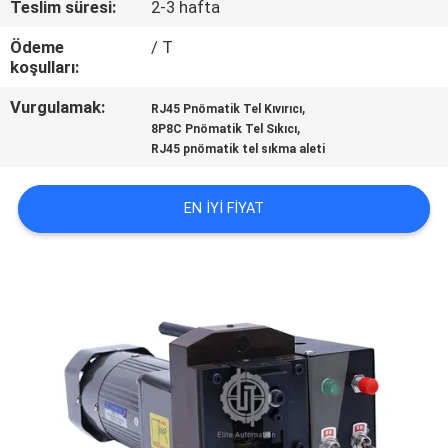
Teslim süresi:
2-3 hafta
KONTROL
Ödeme
/ T
koşulları:
BIZIMLE
ILETIŞIME
Vurgulamak:
,
RJ45 Pnömatik Tel Kıvırıcı
,
8P8C Pnömatik Tel Sıkıcı
GEÇIN
RJ45 pnömatik tel sıkma aleti
HABERLER
EN IYI FIYAT
VAKALAR
SITE
HARITASI
PRIVACY