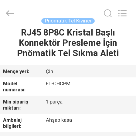
Shenzhen
Elite
Automation
Industrial
Ltd..
Pnömatik Tel Kıvırıcı
All
Rights
Reserved.
RJ45 8P8C Kristal Başlı
EV
Konnektör Presleme İçin
ÜRÜN:%
Pnömatik Tel Sıkma Aleti
S
Menşe yeri:
Çin
HAKKIMIZDA
Model
EL-CHCPM
numarası:
FABRIKA
Min sipariş
1 parça
miktarı:
TURU
Ambalaj
Ahşap kasa
bilgileri:
KALITE