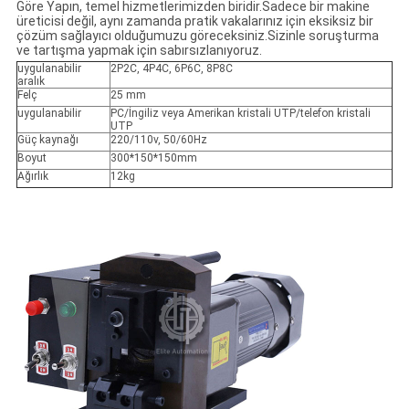
Göre Yapın, temel hizmetlerimizden biridir.Sadece bir makine
üreticisi değil, aynı zamanda pratik vakalarınız için eksiksiz bir
çözüm sağlayıcı olduğumuzu göreceksiniz.Sizinle soruşturma
ve tartışma yapmak için sabırsızlanıyoruz.
uygulanabilir
2P2C, 4P4C, 6P6C, 8P8C
aralık
Felç
25 mm
uygulanabilir
PC/İngiliz veya Amerikan kristali UTP/telefon kristali
UTP
Güç kaynağı
220/110v, 50/60Hz
Boyut
300*150*150mm
Ağırlık
12kg