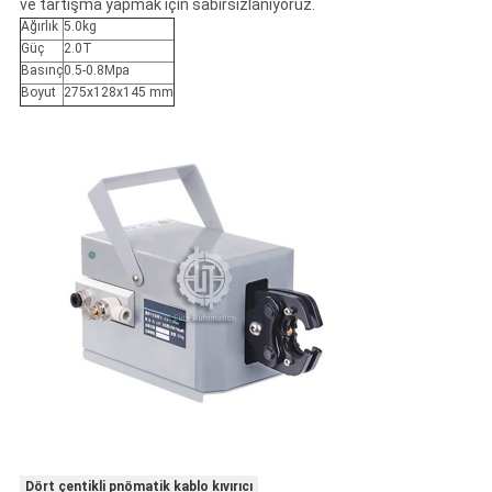
ve tartışma yapmak için sabırsızlanıyoruz.
Ağırlık
5.0kg
Güç
2.0T
Basınç
0.5-0.8Mpa
Boyut
275x128x145 mm
Dört çentikli pnömatik kablo kıvırıcı