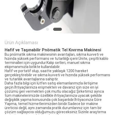
POLICY
Ürün Açıklaması
Hafif ve Taşınabilir Pnömatik Tel Kıvırma Makinesi
Bu pnömatik sıkma makinesinin avantajları, sıkma kuvveti ve
hızında yüksek performans ve tutarlılığı içerir.Ünite, çeşitli kablo
terminalleri için uygundur.Kalıp setleri, manuel sıkma
ekipmanımızla birlikte kullanılabilir.
Hafif ve portatif olup, saatte yaklaşık 1200 hareket
gerçekleştirebilir ve sıkma kuvveti ve hızında yüksek performans
ve tutarlılık avantajlarına sahiptir.
Daha fazla bilgi için lütfen satış elemanlarımızla iletişime
geçin.İhtiyaçlarınıza erişmekten ve davanız için size en iyi
çözümü geri vermekten çok mutlu olacağız.Şirketimiz ayrıca
tüm makinelerimizde özellikle ihtiyaçlarınıza uyacak şekilde
değişiklik yapma konusunda çok başarılıdır.İhtiyacınıza Göre
Yapma, temel hizmetlerimizden biridir.Sadece bir makine
üreticisi değil, aynı zamanda pratik durumlarınız için tam bir
çözüm sağlayıcısı olduğumuzu göreceksiniz.Sizinle araştırma