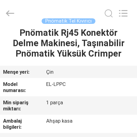
Shenzhen
Elite
Automation
Industrial
Ltd..
Pnömatik Tel Kıvırıcı
All
Rights
Reserved.
Pnömatik Rj45 Konektör
EV
Delme Makinesi, Taşınabilir
ÜRÜN:%
Pnömatik Yüksük Crimper
S
Menşe yeri:
Çin
HAKKIMIZDA
Model
EL-LPPC
numarası:
FABRIKA
Min sipariş
1 parça
miktarı:
TURU
Ambalaj
Ahşap kasa
bilgileri:
KALITE