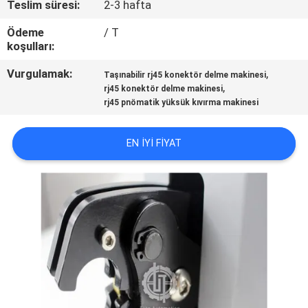
Teslim süresi:
2-3 hafta
KONTROL
Ödeme
/ T
koşulları:
BIZIMLE
ILETIŞIME
Vurgulamak:
,
Taşınabilir rj45 konektör delme makinesi
,
rj45 konektör delme makinesi
GEÇIN
rj45 pnömatik yüksük kıvırma makinesi
HABERLER
EN IYI FIYAT
VAKALAR
SITE
HARITASI
PRIVACY